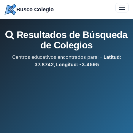
Saltar
Toggl
Busco Colegio
a
navig
contenido
Resultados de Búsqueda
de Colegios
Centros educativos encontrados para:
- Latitud:
37.8742, Longitud: -3.4595