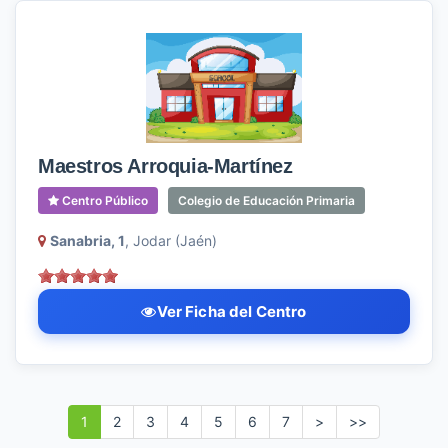
Maestros Arroquia-Martínez
Centro Público
Colegio de Educación Primaria
Sanabria, 1
, Jodar (Jaén)
Ver Ficha del Centro
1
2
3
4
5
6
7
>
>>