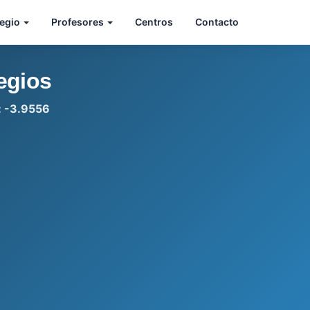
legio
Profesores
Centros
Contacto
egios
: -3.9556