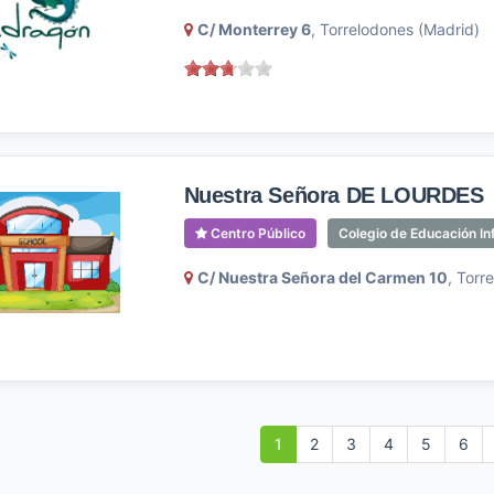
C/ Monterrey 6
, Torrelodones (Madrid)
Nuestra Señora DE LOURDES
Centro Público
Colegio de Educación Inf
C/ Nuestra Señora del Carmen 10
, Torr
1
2
3
4
5
6