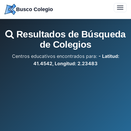
Saltar
Toggl
Busco Colegio
a
navig
contenido
Resultados de Búsqueda
de Colegios
Centros educativos encontrados para:
- Latitud:
41.4542, Longitud: 2.23483