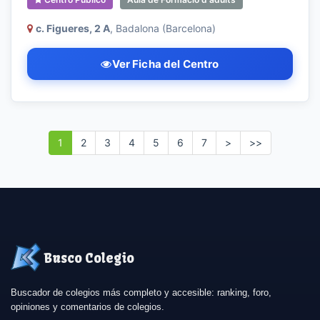
c. Figueres, 2 A
, Badalona (Barcelona)
Ver Ficha del Centro
1
2
3
4
5
6
7
>
>>
Busco Colegio
Buscador de colegios más completo y accesible: ranking, foro,
opiniones y comentarios de colegios.