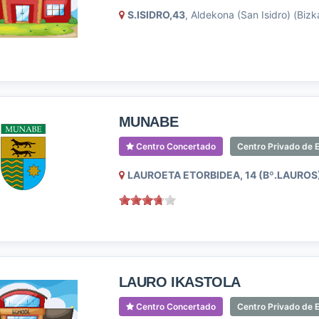
S.ISIDRO,43
, Aldekona (San Isidro) (Bizk
MUNABE
Centro Concertado
Centro Privado de 
LAUROETA ETORBIDEA, 14 (Bº.LAUROS
LAURO IKASTOLA
Centro Concertado
Centro Privado de E