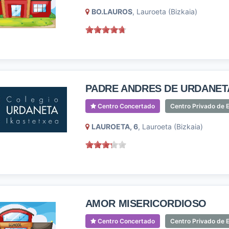
BO.LAUROS
, Lauroeta (Bizkaia)
PADRE ANDRES DE URDANET
Centro Concertado
Centro Privado de E
LAUROETA, 6
, Lauroeta (Bizkaia)
AMOR MISERICORDIOSO
Centro Concertado
Centro Privado de E