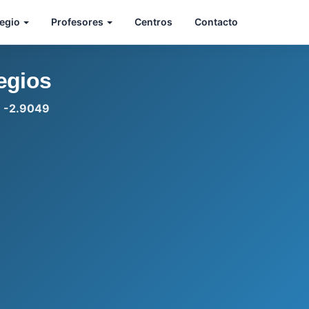
legio
Profesores
Centros
Contacto
egios
: -2.9049