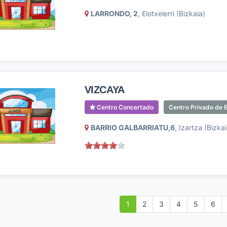
LARRONDO, 2
, Elotxelerri (Bizkaia)
VIZCAYA
Centro Concertado
Centro Privado de E
BARRIO GALBARRIATU,6
, Izartza (Bizkai
1
2
3
4
5
6