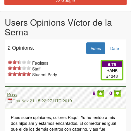
Google
Users Opinions Víctor de la
Serna
2 Opinions.
Votes
Date
Facilities
6.75
Staff
RANK
Student Body
#4248
8
0
Paco
Thu Nov 21 15:22:27 UTC 2019
Pues sobre opiniones, colores Paqui. Yo he tenido a mis
dos hijos ahí y estamos encantados. El comedor es igual
que el de los demás centros con catering, y así fue