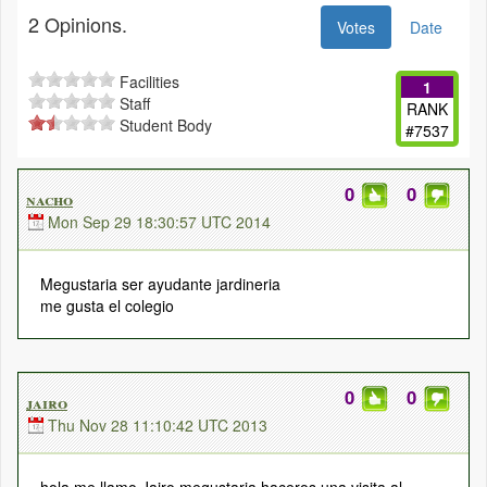
2 Opinions.
Votes
Date
Facilities
1
Staff
RANK
Student Body
#7537
0
0
nacho
Mon Sep 29 18:30:57 UTC 2014
Megustaria ser ayudante jardineria
me gusta el colegio
0
0
jairo
Thu Nov 28 11:10:42 UTC 2013