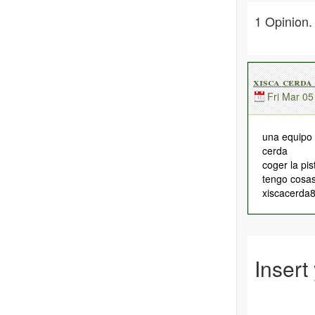
1 Opinion.
xisca cerda
Fri Mar 0
una equipo 
cerda
coger la pi
tengo cosa
xiscacerda
Insert