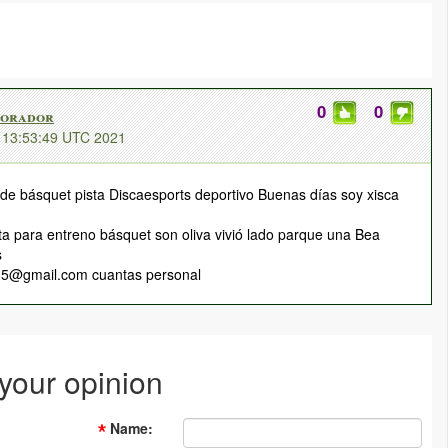
0
0
 orador
5 13:53:49 UTC 2021
de básquet pista Discaesports deportivo Buenas días soy xisca
sta para entreno básquet son oliva vivió lado parque una Bea
s
85@gmail.com cuantas personal
 your opinion
Name
: