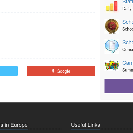
Stat
Daily 
Scho
Schoo
Scho
Consu
Cam
Summ
Google
s in Europe
Useful Links