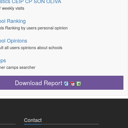
istics CEIP CP SON OLIVA
/ weekly visits
ol Ranking
ls Ranking by users personal opinion
ol Opinions
lt all users opinions about schools
ps
er camps searcher
Download Report
Contact