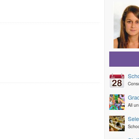
Sch
Consu
Grad
All u
Sele
Schoo