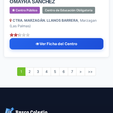
OMAYRA SÁNCHEZ
Centro Público
Centro de Educación Obligatoria
CTRA. MARZAGÁN. LLANOS BARRERA
, Marzagan
(Las Palmas)
Ver Ficha del Centro
1
2
3
4
5
6
7
>
>>
Busco Colegio