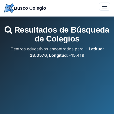
Saltar
Toggl
Busco Colegio
a
navig
contenido
Resultados de Búsqueda
de Colegios
Centros educativos encontrados para:
- Latitud:
28.0576, Longitud: -15.419