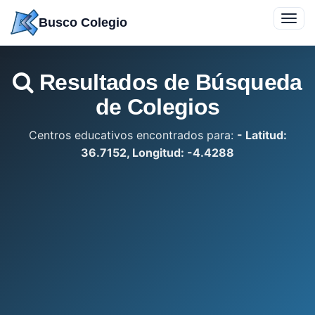
Saltar
Toggl
Busco Colegio
a
navig
contenido
Resultados de Búsqueda
de Colegios
Centros educativos encontrados para:
- Latitud:
36.7152, Longitud: -4.4288