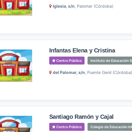
Iglesia, s/n
, Palomar (Córdoba)
Infantas Elena y Cristina
Centro Público
Instituto de Educación 
del Palomar, s/n
, Puente Genil (Córdoba
Santiago Ramón y Cajal
Centro Público
Colegio de Educación Inf