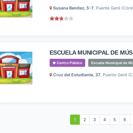
Susana Benítez, 5-7
, Puente Genil (Cór
ESCUELA MUNICIPAL DE MÚSI
Centro Público
Escuela Municipal de M
Cruz del Estudiante, 37
, Puente Genil (
1
2
3
4
5
6