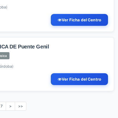
doba)
Ver Ficha del Centro
CA DE Puente Genil
úsica
Córdoba)
Ver Ficha del Centro
7
>
>>