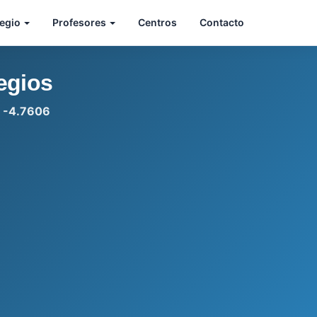
legio
Profesores
Centros
Contacto
egios
: -4.7606