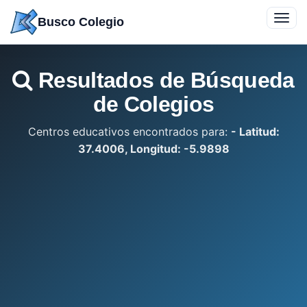
Saltar
Toggl
Busco Colegio
a
navig
contenido
Resultados de Búsqueda
de Colegios
Centros educativos encontrados para:
- Latitud:
37.4006, Longitud: -5.9898