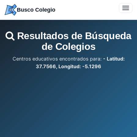
Saltar
Toggl
Busco Colegio
a
navig
contenido
Resultados de Búsqueda
de Colegios
Centros educativos encontrados para:
- Latitud:
37.7566, Longitud: -5.1296