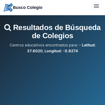
Saltar
Toggl
Busco Colegio
a
navig
contenido
Resultados de Búsqueda
de Colegios
Centros educativos encontrados para:
- Latitud:
37.8020, Longitud: -0.8274