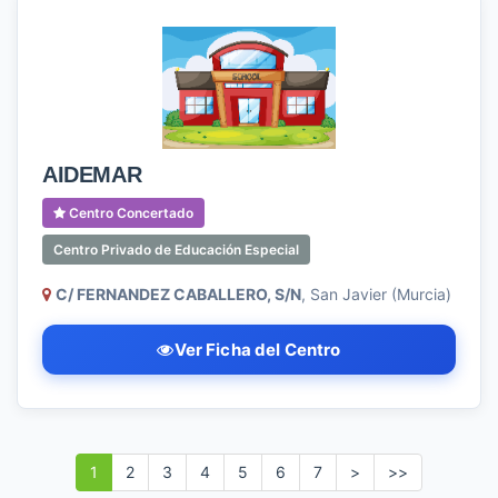
AIDEMAR
Centro Concertado
Centro Privado de Educación Especial
C/ FERNANDEZ CABALLERO, S/N
, San Javier (Murcia)
Ver Ficha del Centro
1
2
3
4
5
6
7
>
>>