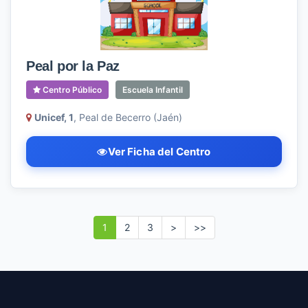
Peal por la Paz
Centro Público
Escuela Infantil
Unicef, 1
, Peal de Becerro (Jaén)
Ver Ficha del Centro
1
2
3
>
>>