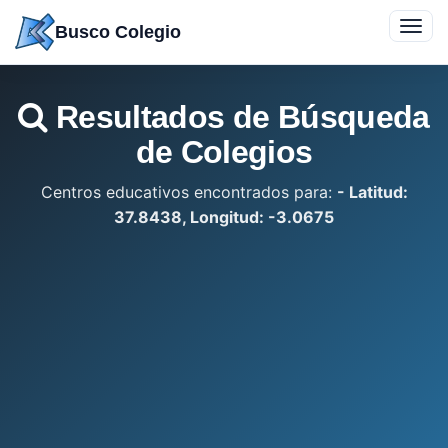
Saltar
Toggl
Busco Colegio
a
navig
contenido
Resultados de Búsqueda
de Colegios
Centros educativos encontrados para:
- Latitud:
37.8438, Longitud: -3.0675