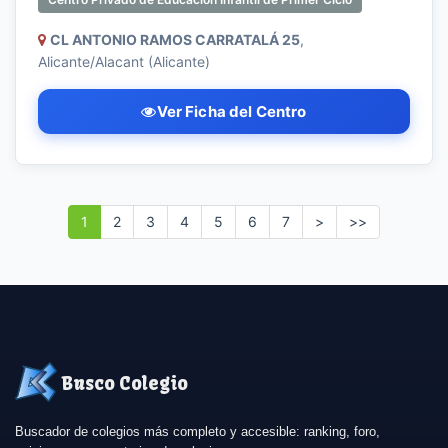
CL ANTONIO RAMOS CARRATALÁ 25
,
Alicante/Alacant (Alicante)
Ver Ficha del Centro
1
2
3
4
5
6
7
>
>>
Busco Colegio
Buscador de colegios más completo y accesible: ranking, foro,