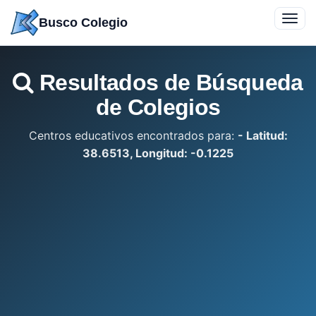
Saltar
Toggl
Busco Colegio
a
navig
contenido
Resultados de Búsqueda
de Colegios
Centros educativos encontrados para:
- Latitud:
38.6513, Longitud: -0.1225