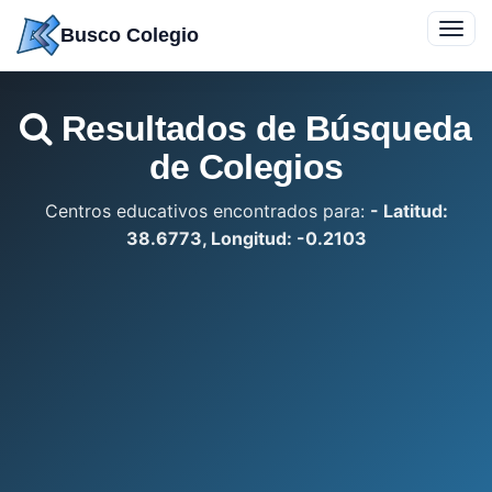
Saltar
Toggl
Busco Colegio
a
navig
contenido
Resultados de Búsqueda
de Colegios
Centros educativos encontrados para:
- Latitud:
38.6773, Longitud: -0.2103