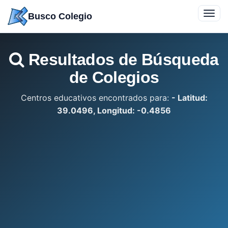
Saltar
Toggl
Busco Colegio
a
navig
contenido
Resultados de Búsqueda
de Colegios
Centros educativos encontrados para:
- Latitud:
39.0496, Longitud: -0.4856