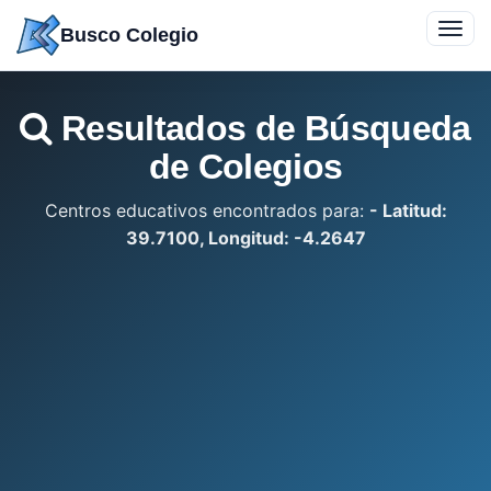
Saltar
Toggl
Busco Colegio
a
navig
contenido
Resultados de Búsqueda
de Colegios
Centros educativos encontrados para:
- Latitud:
39.7100, Longitud: -4.2647