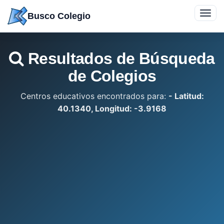
Saltar
Toggl
Busco Colegio
a
navig
contenido
Resultados de Búsqueda
de Colegios
Centros educativos encontrados para:
- Latitud:
40.1340, Longitud: -3.9168