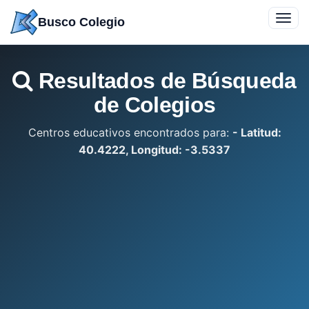
Saltar
Toggl
Busco Colegio
a
navig
contenido
Resultados de Búsqueda
de Colegios
Centros educativos encontrados para:
- Latitud:
40.4222, Longitud: -3.5337