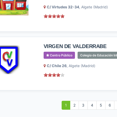
C/ Virtudes 32-34
, Algete (Madrid)
VIRGEN DE VALDERRABE
Centro Público
Colegio de Educación Inf
C/ Chile 26
, Algete (Madrid)
1
2
3
4
5
6