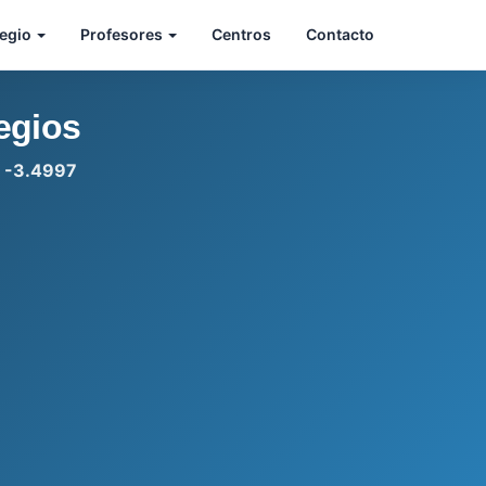
legio
Profesores
Centros
Contacto
egios
: -3.4997