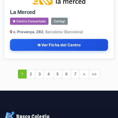
La Merced
Centro Concertado
Col·legi
c. Provença, 283
, Barcelona (Barcelona)
Ver Ficha del Centro
1
2
3
4
5
6
7
>
>>
Busco Colegio