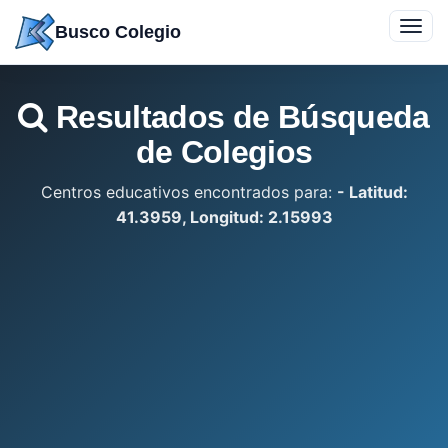
Saltar
Toggl
Busco Colegio
a
navig
contenido
Resultados de Búsqueda
de Colegios
Centros educativos encontrados para:
- Latitud:
41.3959, Longitud: 2.15993