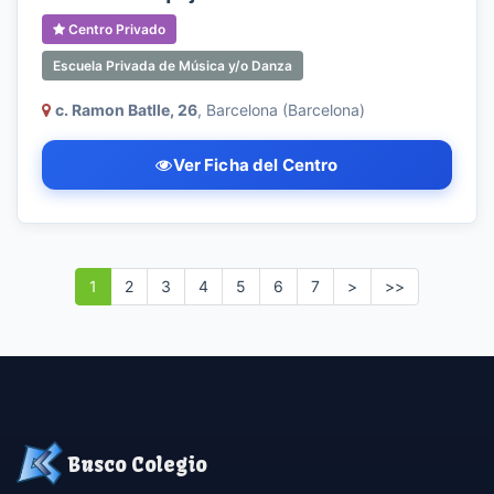
Centro Privado
Escuela Privada de Música y/o Danza
c. Ramon Batlle, 26
, Barcelona (Barcelona)
Ver Ficha del Centro
1
2
3
4
5
6
7
>
>>
Busco Colegio