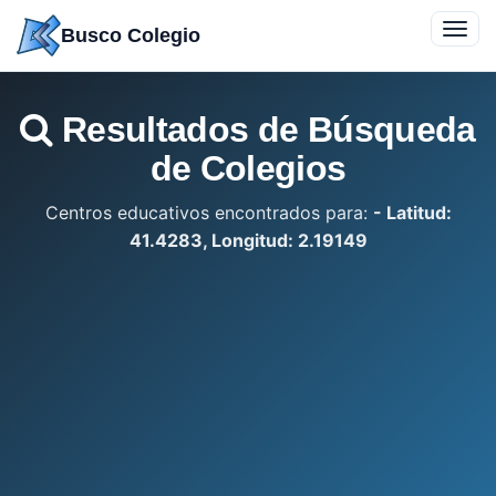
Saltar
Toggl
Busco Colegio
a
navig
contenido
Resultados de Búsqueda
de Colegios
Centros educativos encontrados para:
- Latitud:
41.4283, Longitud: 2.19149