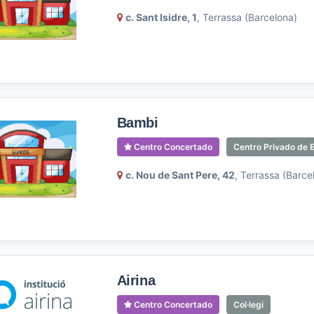
c. Sant Isidre, 1
, Terrassa (Barcelona)
Bambi
Centro Concertado
Centro Privado de E
c. Nou de Sant Pere, 42
, Terrassa (Barce
Airina
Centro Concertado
Col·legi