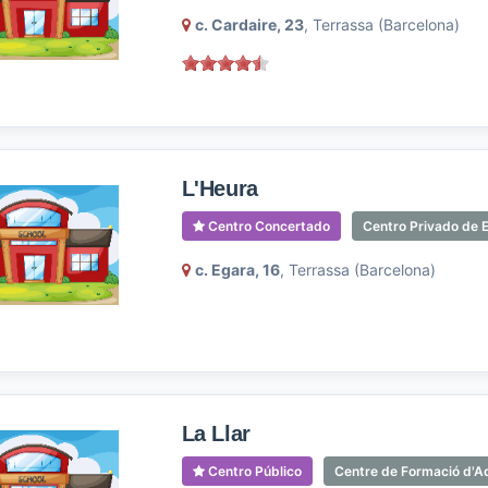
c. Cardaire, 23
, Terrassa (Barcelona)
L'Heura
Centro Concertado
Centro Privado de 
c. Egara, 16
, Terrassa (Barcelona)
La Llar
Centro Público
Centre de Formació d'A