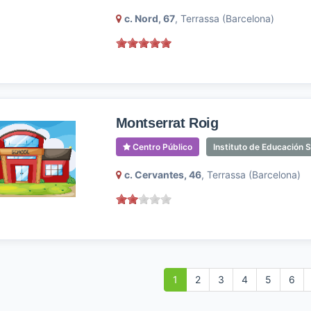
c. Nord, 67
, Terrassa (Barcelona)
Montserrat Roig
Centro Público
Instituto de Educación 
c. Cervantes, 46
, Terrassa (Barcelona)
1
2
3
4
5
6