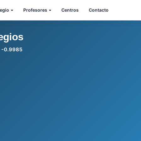
legio
Profesores
Centros
Contacto
egios
: -0.9985