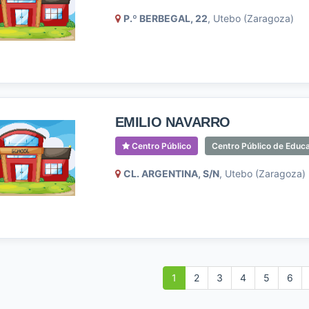
P.º BERBEGAL, 22
, Utebo (Zaragoza)
EMILIO NAVARRO
Centro Público
Centro Público de Educ
CL. ARGENTINA, S/N
, Utebo (Zaragoza)
1
2
3
4
5
6