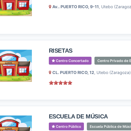
Av.. PUERTO RICO, 9-11
, Utebo (Zarago
RISETAS
Centro Concertado
Centro Privado de E
CL. PUERTO RICO, 12
, Utebo (Zaragoza)
ESCUELA DE MÚSICA
Centro Público
Escuela Pública de Mús