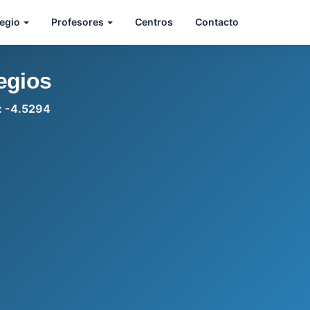
legio
Profesores
Centros
Contacto
egios
d: -4.5294