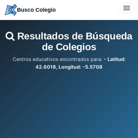
Saltar
Toggl
Busco Colegio
a
navig
contenido
Resultados de Búsqueda
de Colegios
Centros educativos encontrados para:
- Latitud:
42.6018, Longitud: -5.5708