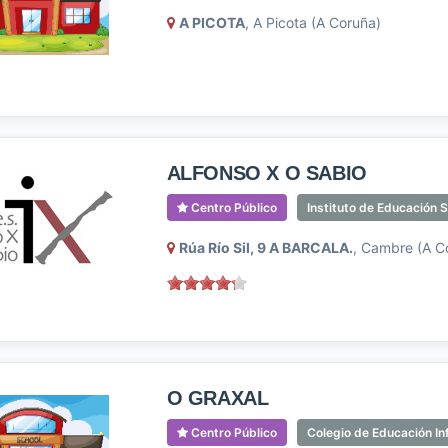
A PICOTA
, A Picota (A Coruña)
ALFONSO X O SABIO
Centro Público
Instituto de Educación 
Rúa Río Sil, 9 A BARCALA.
, Cambre (A C
O GRAXAL
Centro Público
Colegio de Educación Inf