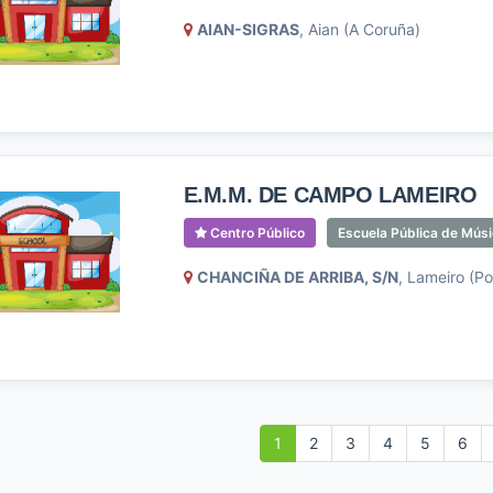
AIAN-SIGRAS
, Aian (A Coruña)
E.M.M. DE CAMPO LAMEIRO
Centro Público
Escuela Pública de Mús
CHANCIÑA DE ARRIBA, S/N
, Lameiro (P
1
2
3
4
5
6