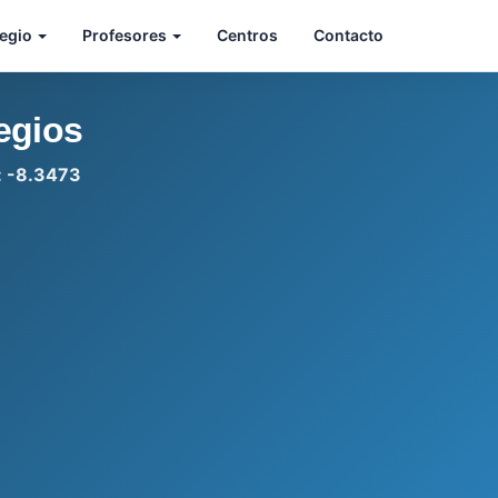
legio
Profesores
Centros
Contacto
egios
d: -8.3473