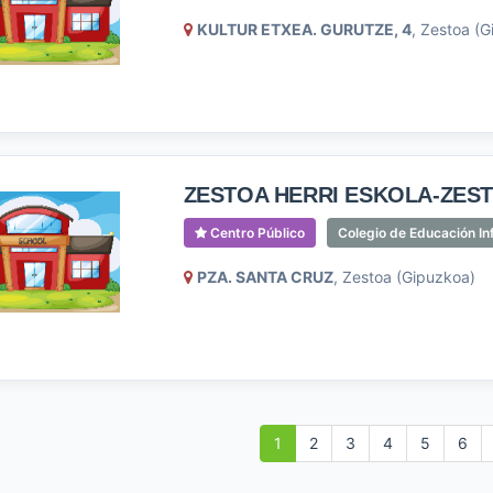
KULTUR ETXEA. GURUTZE, 4
, Zestoa (
ZESTOA HERRI ESKOLA-ZES
Centro Público
Colegio de Educación Inf
PZA. SANTA CRUZ
, Zestoa (Gipuzkoa)
1
2
3
4
5
6