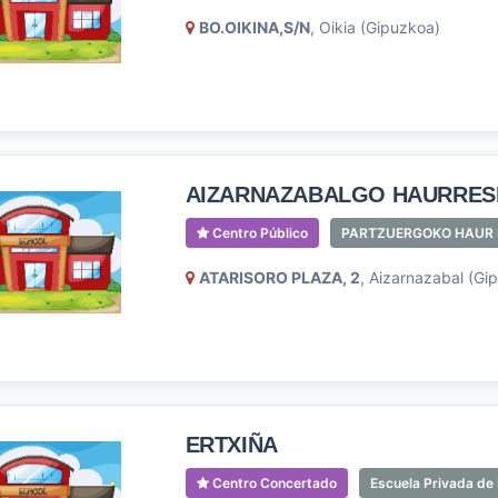
BO.OIKINA,S/N
, Oikia (Gipuzkoa)
AIZARNAZABALGO HAURRE
Centro Público
PARTZUERGOKO HAUR 
ATARISORO PLAZA, 2
, Aizarnazabal (Gi
ERTXIÑA
Centro Concertado
Escuela Privada de