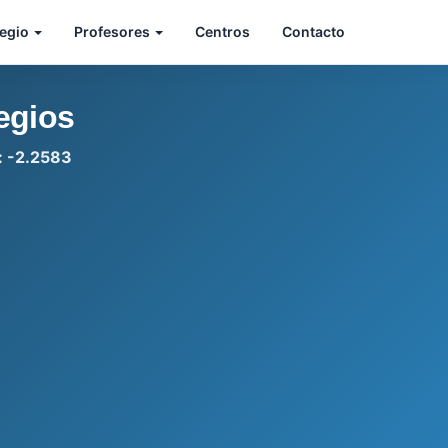
legio
Profesores
Centros
Contacto
egios
: -2.2583