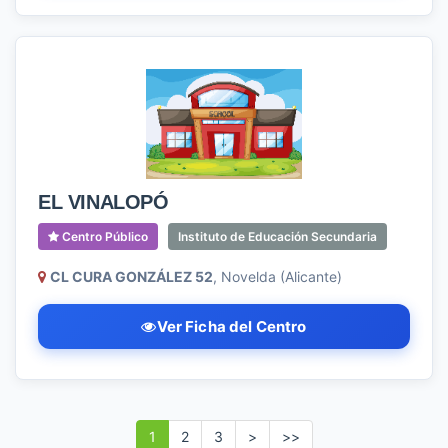
EL VINALOPÓ
Centro Público
Instituto de Educación Secundaria
CL CURA GONZÁLEZ 52
, Novelda (Alicante)
Ver Ficha del Centro
1
2
3
>
>>