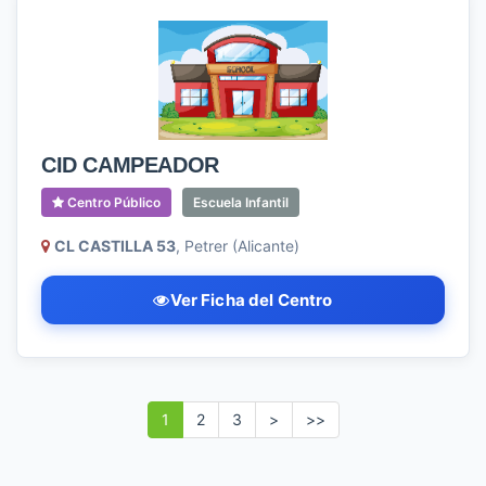
CID CAMPEADOR
Centro Público
Escuela Infantil
CL CASTILLA 53
, Petrer (Alicante)
Ver Ficha del Centro
1
2
3
>
>>