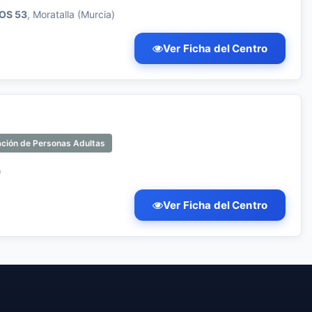
OS 53
, Moratalla (Murcia)
Ver Ficha del Centro
ación de Personas Adultas
)
Ver Ficha del Centro