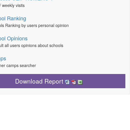
/ weekly visits
ol Ranking
ls Ranking by users personal opinion
ol Opinions
lt all users opinions about schools
ps
er camps searcher
Download Report