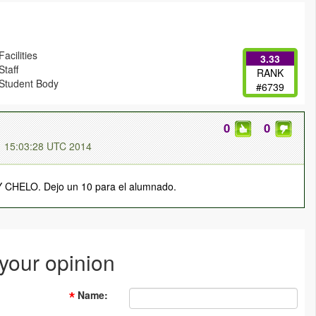
acilities
3.33
Staff
RANK
Student Body
#6739
0
0
1 15:03:28 UTC 2014
CHELO. Dejo un 10 para el alumnado.
 your opinion
Name
: