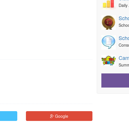
Daily 
Scho
Schoo
Scho
Consu
Cam
Summ
Google