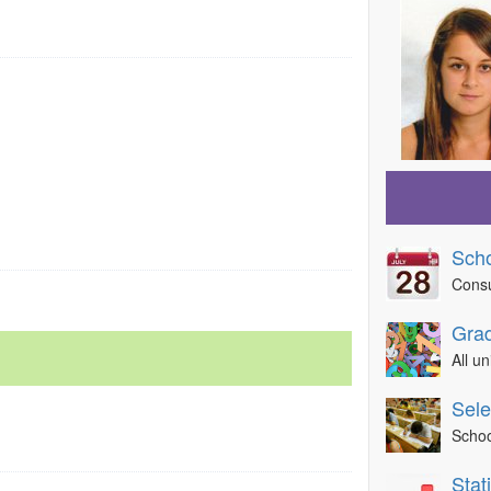
Sch
Consu
Grad
All u
Sele
Schoo
Sta