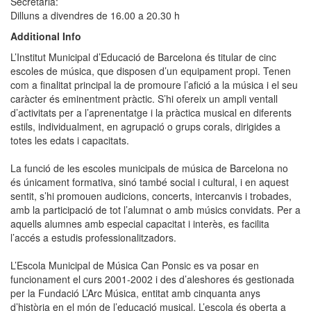
Secretaria:
Dilluns a divendres de 16.00 a 20.30 h
Additional Info
L’Institut Municipal d’Educació de Barcelona és titular de cinc
escoles de música, que disposen d’un equipament propi. Tenen
com a finalitat principal la de promoure l’afició a la música i el seu
caràcter és eminentment pràctic. S’hi ofereix un ampli ventall
d’activitats per a l’aprenentatge i la pràctica musical en diferents
estils, individualment, en agrupació o grups corals, dirigides a
totes les edats i capacitats.
La funció de les escoles municipals de música de Barcelona no
és únicament formativa, sinó també social i cultural, i en aquest
sentit, s’hi promouen audicions, concerts, intercanvis i trobades,
amb la participació de tot l’alumnat o amb músics convidats. Per a
aquells alumnes amb especial capacitat i interès, es facilita
l’accés a estudis professionalitzadors.
L’Escola Municipal de Música Can Ponsic es va posar en
funcionament el curs 2001-2002 i des d’aleshores és gestionada
per la Fundació L’Arc Música, entitat amb cinquanta anys
d’història en el món de l’educació musical. L’escola és oberta a