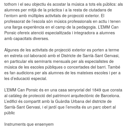
tothom i el seu objectiu és acostar la música a tots els públics: als
alumnes per mitjà de la pràctica i a la resta de ciutadans de
l’entorn amb múltiples activitats de projecció exterior. El
professorat de l’escola són músics professionals en actiu i tenen
una llarga experiència en el camp de la pedagogia. L’EMM Can
Ponsic ofereix atenció especialitzada i integradora a alumnes
amb capacitats diverses.
Algunes de les activitats de projecció exterior es porten a terme
en estreta col·laboració amb el Districte de Sarrià-Sant Gervasi,
en particular els seminaris mensuals per als especialistes de
música de les escoles públiques o concertades del barri. També
es fan audicions per als alumnes de les mateixes escoles i per a
les d’educació especial.
L’EMM Can Ponsic és en una casa senyorial del 1849 que consta
al catàleg de protecció del patrimoni arquitectònic de Barcelona.
L’edifici és compartit amb la Guàrdia Urbana del districte de
Sarrià-Sant Gervasi, i el jardí que l’envolta és un parc obert al
públic
Instruments que ensenyem