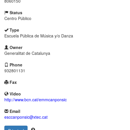
8060150
Status
Centro Público
Type
Escuela Pública de Música y/o Danza
Owner
Generalitat de Catalunya
Phone
932801131
Fax
Video
http://www.bcn.cat/emmcanponsic
Email
esccanponsic@xtec.cat