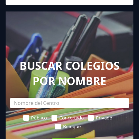
BUSCAR COLEGIOS
POR NOMBRE
Público
Concertado
Privado
Bilingüe