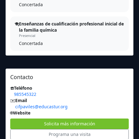
Concertada
Enseñanzas de cualificación profesional inicial de
la familia química
Presencial
Concertada
Contacto
☎️
Teléfono
985545322
✉️
Email
cifpaviles@educastur.org
🌐
Website
Solicita más información
Programa una visita