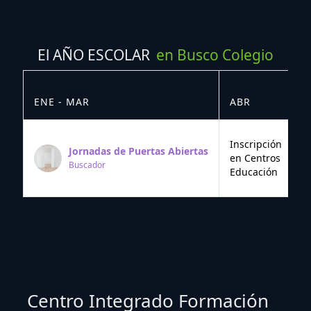
El AÑO ESCOLAR
en Busco Colegio
ENE - MAR
ABR
M
Inscripción
Jornadas de Puertas Abiertas
en Centros
Buscador
Educación
Centro Integrado Formación