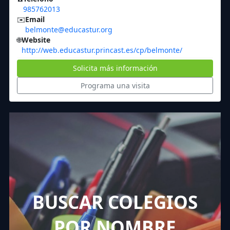
985762013
✉️
Email
belmonte@educastur.org
🌐
Website
http://web.educastur.princast.es/cp/belmonte/
Solicita más información
Programa una visita
BUSCAR COLEGIOS
POR NOMBRE