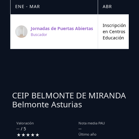
ENE - MAR
ABR
M
Inscripción
Jornadas de Puertas Abiertas
en Centros
Buscador
Educación
CEIP BELMONTE DE MIRANDA
Belmonte Asturias
Valoración
Nota media PAU
-- / 5
--
★★★★★
Último año