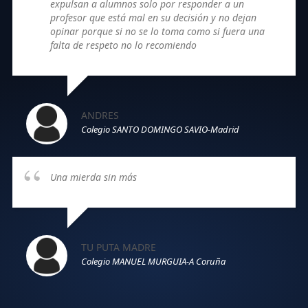
expulsan a alumnos solo por responder a un
profesor que está mal en su decisión y no dejan
opinar porque si no se lo toma como si fuera una
falta de respeto no lo recomiendo
ANDRES
Colegio SANTO DOMINGO SAVIO-Madrid
Una mierda sin más
TU PUTA MADRE
Colegio MANUEL MURGUIA-A Coruña