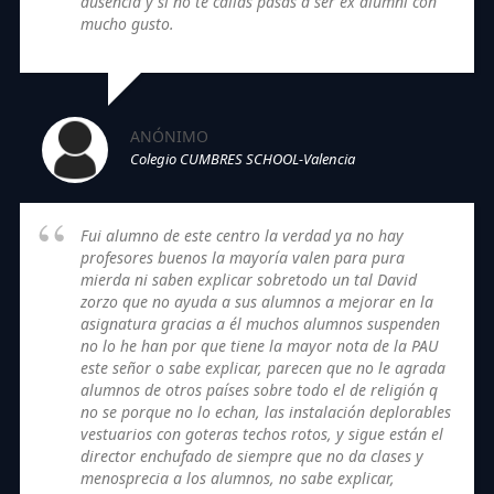
ausencia y si no te callas pasas a ser ex alumni con
mucho gusto.
ANÓNIMO
Colegio CUMBRES SCHOOL-Valencia
Fui alumno de este centro la verdad ya no hay
profesores buenos la mayoría valen para pura
mierda ni saben explicar sobretodo un tal David
zorzo que no ayuda a sus alumnos a mejorar en la
asignatura gracias a él muchos alumnos suspenden
no lo he han por que tiene la mayor nota de la PAU
este señor o sabe explicar, parecen que no le agrada
alumnos de otros países sobre todo el de religión q
no se porque no lo echan, las instalación deplorables
vestuarios con goteras techos rotos, y sigue están el
director enchufado de siempre que no da clases y
menosprecia a los alumnos, no sabe explicar,