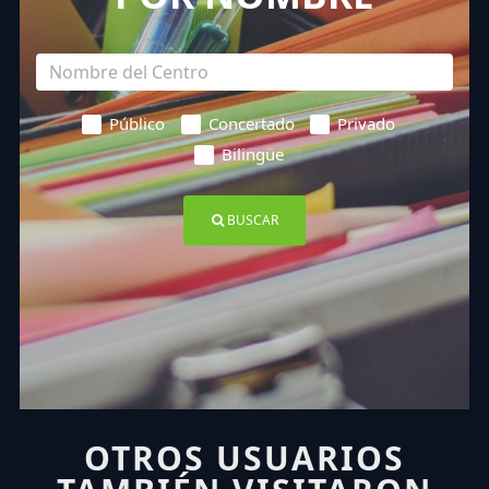
Público
Concertado
Privado
Bilingüe
BUSCAR
OTROS USUARIOS