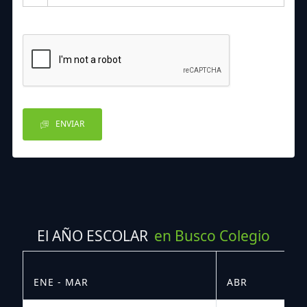
ENVIAR
El AÑO ESCOLAR
en Busco Colegio
ENE - MAR
ABR
M