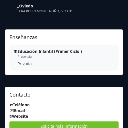
Oviedo
📍
CRA.RUBIN MONTE NUÑO, 5. 33011.
Enseñanzas
Educación Infantil (Primer Ciclo )
Presencial
Privada
Contacto
☎️
Teléfono
✉️
Email
🌐
Website
Solicita más información