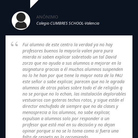
ANÓNIMO
Colegio CUMBRES SCHOOL-Valencia
Fui alumno de este centro la verdad ya no hay
profesores buenos la mayoría valen para pura
mierda ni saben explicar sobretodo un tal David
zorzo que no ayuda a sus alumnos a mejorar en la
asignatura gracias a él muchos alumnos suspenden
no lo he han por que tiene la mayor nota de la PAU
este señor o sabe explicar, parecen que no le agrada
alumnos de otros países sobre todo el de religión q
no se porque no lo echan, las instalación deplorables
vestuarios con goteras techos rotos, y sigue están el
director enchufado de siempre que no da clases y
menosprecia a los alumnos, no sabe explicar,
expulsan a alumnos solo por responder a un
profesor que está mal en su decisión y no dejan
opinar porque si no se lo toma como si fuera una
falta de respeto no lo recomiendo