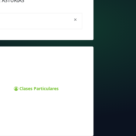
E ASTURIAS
×
Clases Particulares