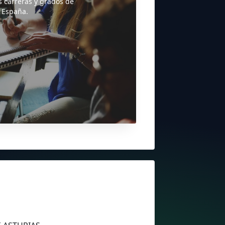
s carreras y grados de
 España.