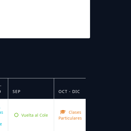
-
O
SEP
OCT - DIC
as
Clases
Vuelta al Cole
Particulares
e