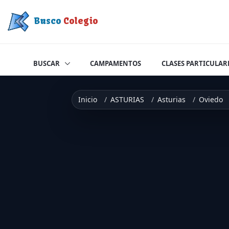
Saltar a contenido
Busco
Colegio
BUSCAR
CAMPAMENTOS
CLASES PARTICULAR
Inicio
ASTURIAS
Asturias
Oviedo