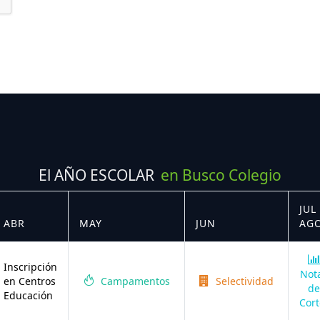
El AÑO ESCOLAR
en Busco Colegio
JUL 
ABR
MAY
JUN
AG
Inscripción
Not
en Centros
Campamentos
Selectividad
de
Educación
Cort