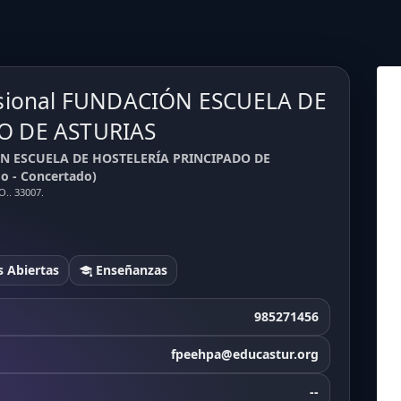
esional FUNDACIÓN ESCUELA DE
O DE ASTURIAS
IÓN ESCUELA DE HOSTELERÍA PRINCIPADO DE
o - Concertado)
.. 33007.
 Abiertas
Enseñanzas
985271456
fpeehpa@educastur.org
--