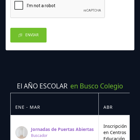
ENVIAR
El AÑO ESCOLAR
en Busco Colegio
ENE - MAR
ABR
M
Inscripción
Jornadas de Puertas Abiertas
en Centros
Buscador
Educación