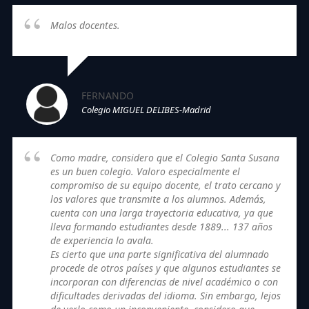
Malos docentes.
FERNANDO
Colegio MIGUEL DELIBES-Madrid
Como madre, considero que el Colegio Santa Susana
es un buen colegio. Valoro especialmente el
compromiso de su equipo docente, el trato cercano y
los valores que transmite a los alumnos. Además,
cuenta con una larga trayectoria educativa, ya que
lleva formando estudiantes desde 1889... 137 años
de experiencia lo avala.
Es cierto que una parte significativa del alumnado
procede de otros países y que algunos estudiantes se
incorporan con diferencias de nivel académico o con
dificultades derivadas del idioma. Sin embargo, lejos