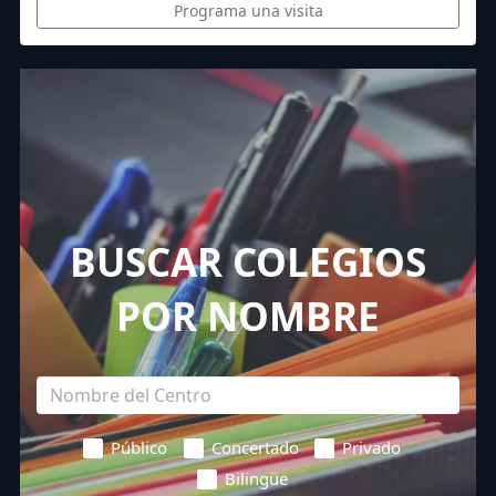
Programa una visita
BUSCAR COLEGIOS
POR NOMBRE
Público
Concertado
Privado
Bilingüe