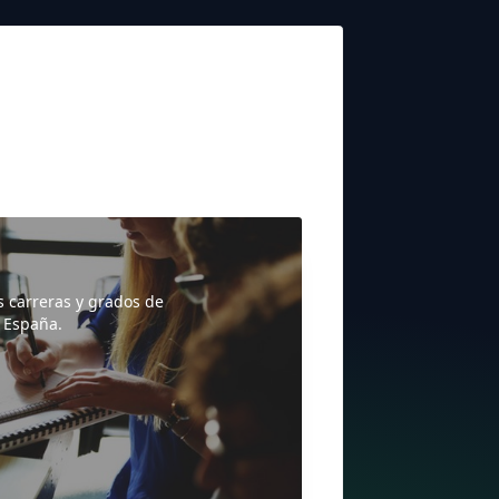
s carreras y grados de
 España.