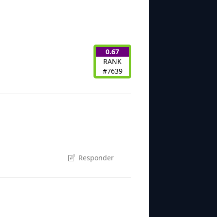
0.67
RANK
#7639
Responder