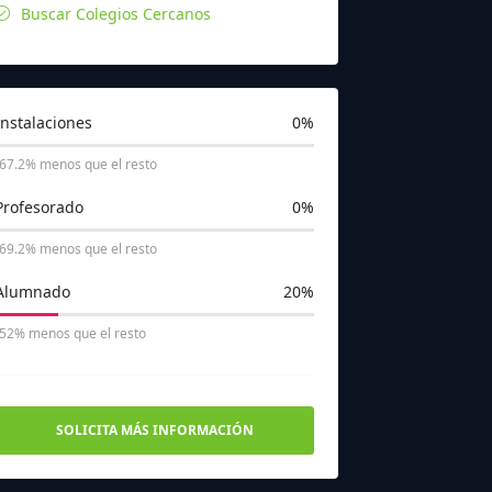
Buscar Colegios Cercanos
Instalaciones
0%
-67.2% menos que el resto
Profesorado
0%
-69.2% menos que el resto
Alumnado
20%
-52% menos que el resto
SOLICITA MÁS INFORMACIÓN