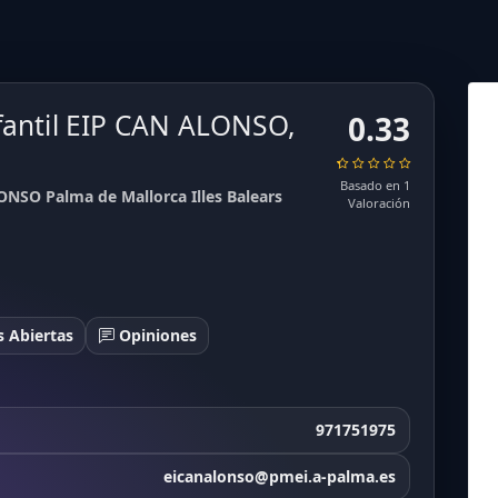
fantil EIP CAN ALONSO,
0.33
Basado en 1
ONSO Palma de Mallorca Illes Balears
Valoración
 Abiertas
Opiniones
971751975
eicanalonso@pmei.a-palma.es