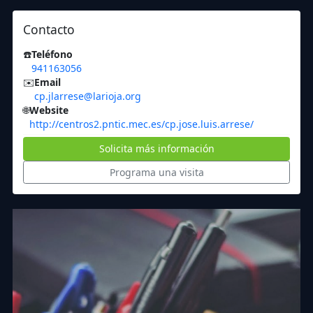
Contacto
☎️
Teléfono
941163056
✉️
Email
cp.jlarrese@larioja.org
🌐
Website
http://centros2.pntic.mec.es/cp.jose.luis.arrese/
Solicita más información
Programa una visita