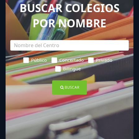
BUSCAR COLEGIOS
POR NOMBRE
Público
Concertado
Privado
Bilingüe
BUSCAR