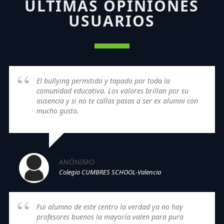
ÚLTIMAS OPINIONES
USUARIOS
El bullying permitido y tapado por toda la
comunidad educativa. Los valores brillan por su
ausencia y si no te callas pasas a ser ex alumni con
mucho gusto.
ANÓNIMO
Colegio CUMBRES SCHOOL-Valencia
Fui alumno de este centro la verdad ya no hay
profesores buenos la mayoría valen para pura