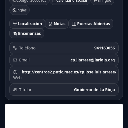
Código: 26000105
Calendario Escolar
Bilingüe
Inglés
Localización
Notas
Puertas Abiertas
Enseñanzas
Teléfono
941163056
Email
cp.jlarrese@larioja.org
http://centros2.pntic.mec.es/cp.jose.luis.arrese/
Web
Titular
Gobierno de La Rioja