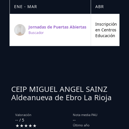
ENE - MAR
ABR
M
Inscripción
Jornadas de Puertas Abiertas
en Centros
Buscador
Educación
CEIP MIGUEL ANGEL SAINZ
Aldeanueva de Ebro La Rioja
Valoración
Nota media PAU
-- / 5
--
★★★★★
Último año