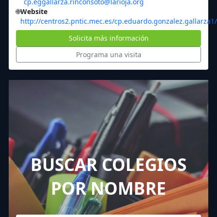
cp.eggallarza.rinconsoto@larioja.org
🌐
Website
http://centros2.pntic.mec.es/cp.eduardo.gonzalez.gallarza1/
Solicita más información
Programa una visita
BUSCAR COLEGIOS
POR NOMBRE