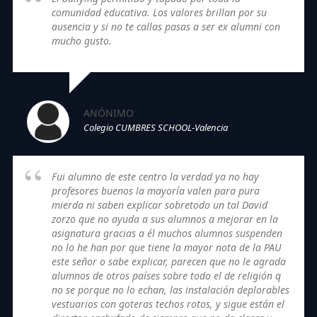
comunidad educativa. Los valores brillan por su
ausencia y si no te callas pasas a ser ex alumni con
mucho gusto.
ANÓNIMO
Colegio CUMBRES SCHOOL-Valencia
Fui alumno de este centro la verdad ya no hay
profesores buenos la mayoría valen para pura
mierda ni saben explicar sobretodo un tal David
zorzo que no ayuda a sus alumnos a mejorar en la
asignatura gracias a él muchos alumnos suspenden
no lo he han por que tiene la mayor nota de la PAU
este señor o sabe explicar, parecen que no le agrada
alumnos de otros países sobre todo el de religión q
no se porque no lo echan, las instalación deplorables
vestuarios con goteras techos rotos, y sigue están el