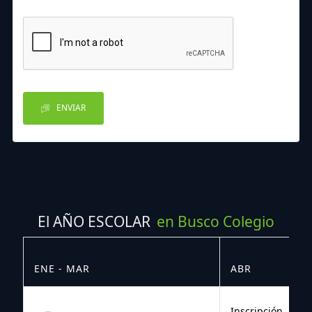
ENVIAR
El AÑO ESCOLAR
en Busco Colegio
ENE - MAR
ABR
M
Inscripción