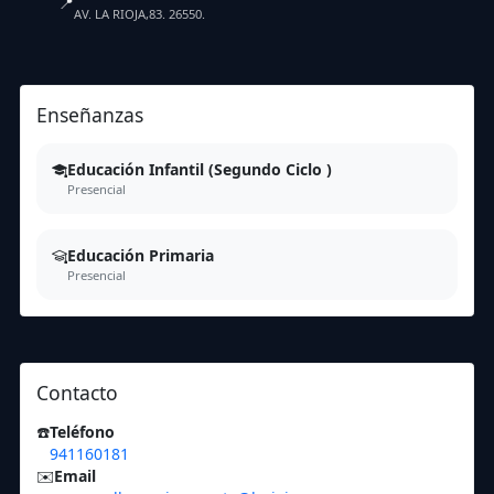
📍
AV. LA RIOJA,83. 26550.
Enseñanzas
Educación Infantil (Segundo Ciclo )
Presencial
Educación Primaria
Presencial
Contacto
☎️
Teléfono
941160181
✉️
Email