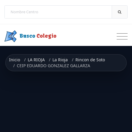
Saltar a contenido
Busco
Colegio
Inicio
LA RIOJA
La Rioja
Rincon de Soto
CEIP EDUARDO GONZALEZ GALLARZA