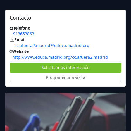
Contacto
☎️
Teléfono
913653863
✉️
Email
cc.afuera2.madrid@educa.madrid.org
🌐
Website
http://www.educa.madrid.org/cc.afuera2.madrid
Solicita más información
Programa una visita