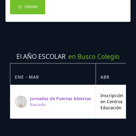
ENVIAR
El AÑO ESCOLAR
en Busco Colegio
ENE - MAR
ABR
M
Inscripción
Jornadas de Puertas Abiertas
en Centros
Buscador
Educación