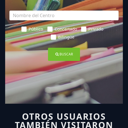
Público
Concertado
Privado
Bilingüe
BUSCAR
OTROS USUARIOS
TAMBIÉN VISITARON