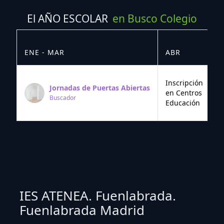
El AÑO ESCOLAR
en Busco Colegio
ENE - MAR
ABR
M
Inscripción
Jornadas de Puertas Abiertas
en Centros
Buscador
Educación
IES ATENEA. Fuenlabrada.
Fuenlabrada Madrid