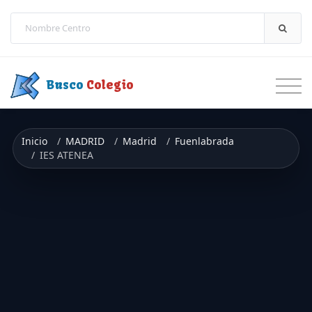
Saltar a contenido
Busco
Colegio
Inicio
MADRID
Madrid
Fuenlabrada
IES ATENEA