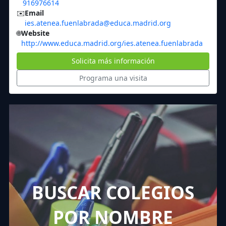
916976614
✉️
Email
ies.atenea.fuenlabrada@educa.madrid.org
🌐
Website
http://www.educa.madrid.org/ies.atenea.fuenlabrada
Solicita más información
Programa una visita
BUSCAR COLEGIOS
POR NOMBRE