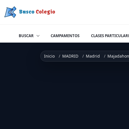
Saltar a contenido
Busco
Colegio
BUSCAR
CAMPAMENTOS
CLASES PARTICULAR
Inicio
MADRID
Madrid
Majadaho