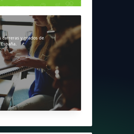
s carreras y grados de
 España.