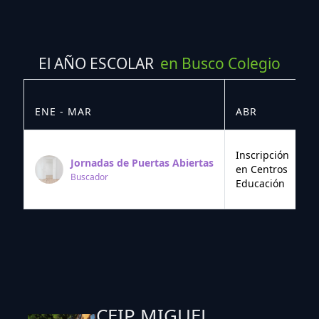
El AÑO ESCOLAR
en Busco Colegio
ENE - MAR
ABR
M
Inscripción
Jornadas de Puertas Abiertas
en Centros
Buscador
Educación
CEIP MIGUEL