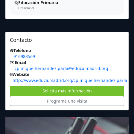
Educación Primaria
Presencial
Contacto
☎️
Teléfono
916983569
✉️
Email
cp.miguelhernandez.parla@educa.madrid.org
🌐
Website
http://www.educa.madrid.org/cp.miguelhernandez.parla
Solicita más información
Programa una visita