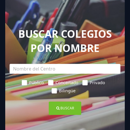
BUSCAR COLEGIOS
POR NOMBRE
Público
Concertado
Privado
Bilingüe
BUSCAR