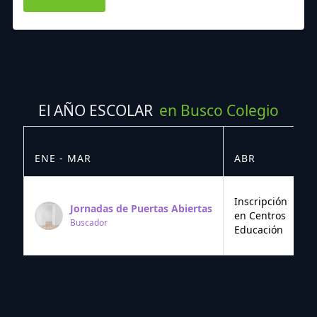
El AÑO ESCOLAR
en Busco Colegio
ENE - MAR
ABR
M
Inscripción
Jornadas de Puertas Abiertas
en Centros
Buscador
Educación