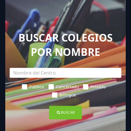
BUSCAR COLEGIOS
POR NOMBRE
Público
Concertado
Privado
Bilingüe
BUSCAR