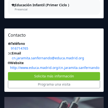
Educación Infantil (Primer Ciclo )
Presencial
Contacto
☎️
Teléfono
916714765
✉️
Email
cn.jaramita.sanfernando@educa.madrid.org
🌐
Website
http://www.educa.madrid.org/cn.jaramita.sanfernando
Solicita más información
Programa una visita