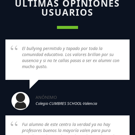
ÚLTIMAS OPINIONES
USUARIOS
El bullying permitido y tapado por toda la
comunidad educativa. Los valores brillan por su
ausencia y si no te callas pasas a ser ex alumni con
mucho gusto.
ANÓNIMO
Colegio CUMBRES SCHOOL-Valencia
Fui alumno de este centro la verdad ya no hay
profesores buenos la mayoría valen para pura