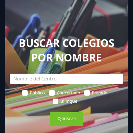
BUSCAR COLEGIOS
POR NOMBRE
Público
Concertado
Privado
Bilingüe
BUSCAR