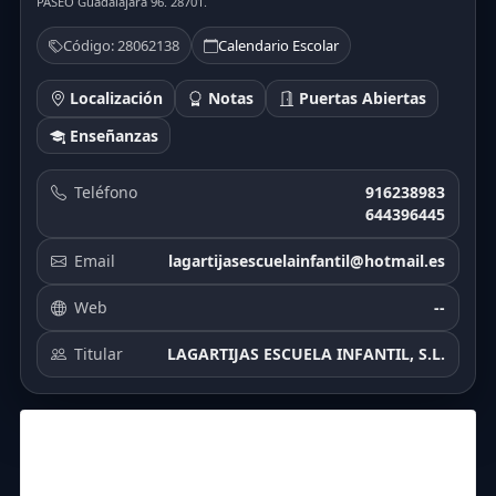
PASEO Guadalajara 96. 28701.
Código: 28062138
Calendario Escolar
Localización
Notas
Puertas Abiertas
Enseñanzas
Teléfono
916238983
644396445
Email
lagartijasescuelainfantil@hotmail.es
Web
--
Titular
LAGARTIJAS ESCUELA INFANTIL, S.L.