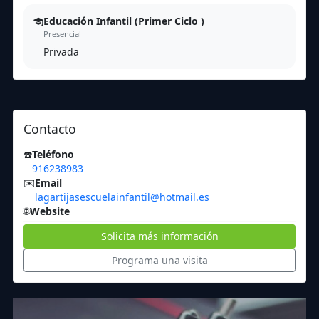
Educación Infantil (Primer Ciclo )
Presencial
Privada
Contacto
☎️
Teléfono
916238983
✉️
Email
lagartijasescuelainfantil@hotmail.es
🌐
Website
Solicita más información
Programa una visita