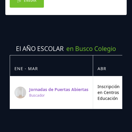
ENVIAR
El AÑO ESCOLAR
en Busco Colegio
ENE - MAR
ABR
M
Inscripción
Jornadas de Puertas Abiertas
en Centros
Buscador
Educación