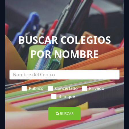
BUSCAR COLEGIOS
POR NOMBRE
Público
Concertado
Privado
Bilingüe
BUSCAR