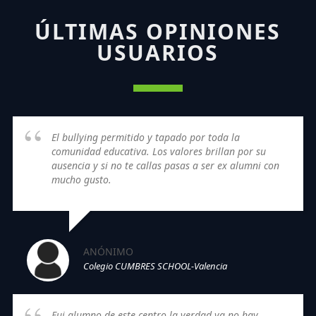
ÚLTIMAS OPINIONES
USUARIOS
El bullying permitido y tapado por toda la
comunidad educativa. Los valores brillan por su
ausencia y si no te callas pasas a ser ex alumni con
mucho gusto.
ANÓNIMO
Colegio CUMBRES SCHOOL-Valencia
Fui alumno de este centro la verdad ya no hay