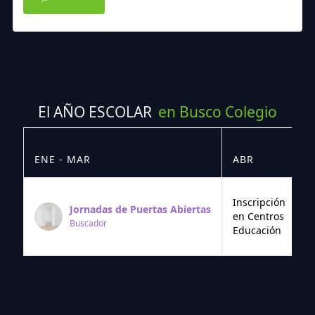
El AÑO ESCOLAR
en Busco Colegio
ENE - MAR
ABR
M
Inscripción
Jornadas de Puertas Abiertas
en Centros
Buscador
Educación