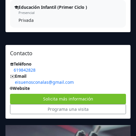
Educación Infantil (Primer Ciclo )
Presencial
Privada
Contacto
☎️
Teléfono
619842828
✉️
Email
eisuenosconalas@gmail.com
🌐
Website
Solicita más información
Programa una visita